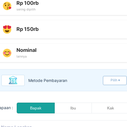
Rp 100rb
sering dipilih
Rp 150rb
Nominal
lainnya
Metode Pembayaran
Pilih ▾
apaan :
Bapak
Ibu
Kak